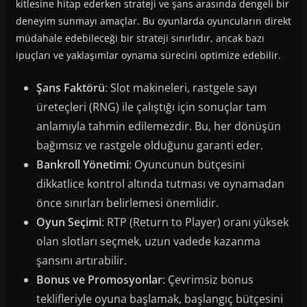
kitlesine hitap ederken strateji ve şans arasında dengeli bir
deneyim sunmayı amaçlar. Bu oyunlarda oyuncuların direkt
müdahale edebileceği bir strateji sınırlıdır, ancak bazı
ipuçları ve yaklaşımlar oynama sürecini optimize edebilir.
Şans Faktörü
: Slot makineleri, rastgele sayı
üreteçleri (RNG) ile çalıştığı için sonuçlar tam
anlamıyla tahmin edilemezdir. Bu, her dönüşün
bağımsız ve rastgele olduğunu garanti eder.
Bankroll Yönetimi
: Oyuncunun bütçesini
dikkatlice kontrol altında tutması ve oynamadan
önce sınırları belirlemesi önemlidir.
Oyun Seçimi
: RTP (Return to Player) oranı yüksek
olan slotları seçmek, uzun vadede kazanma
şansını artırabilir.
Bonus ve Promosyonlar
: Çevrimsiz bonus
teklifleriyle oyuna başlamak, başlangıç bütçesini