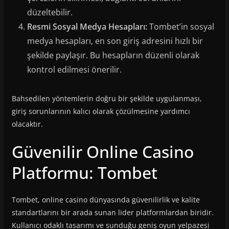
düzeltebilir.
Resmi Sosyal Medya Hesapları:
Tombet’in sosyal
medya hesapları, en son giriş adresini hızlı bir
şekilde paylaşır. Bu hesapların düzenli olarak
kontrol edilmesi önerilir.
Bahsedilen yöntemlerin doğru bir şekilde uygulanması,
giriş sorunlarının kalıcı olarak çözülmesine yardımcı
olacaktır.
Güvenilir Online Casino
Platformu: Tombet
Tombet, online casino dünyasında güvenilirlik ve kalite
standartlarını bir arada sunan lider platformlardan biridir.
Kullanıcı odaklı tasarımı ve sunduğu geniş oyun yelpazesi