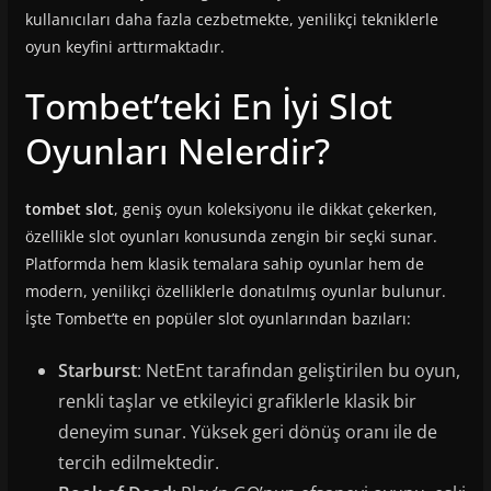
kullanıcıları daha fazla cezbetmekte, yenilikçi tekniklerle
oyun keyfini arttırmaktadır.
Tombet’teki En İyi Slot
Oyunları Nelerdir?
tombet slot
, geniş oyun koleksiyonu ile dikkat çekerken,
özellikle slot oyunları konusunda zengin bir seçki sunar.
Platformda hem klasik temalara sahip oyunlar hem de
modern, yenilikçi özelliklerle donatılmış oyunlar bulunur.
İşte Tombet’te en popüler slot oyunlarından bazıları:
Starburst
: NetEnt tarafından geliştirilen bu oyun,
renkli taşlar ve etkileyici grafiklerle klasik bir
deneyim sunar. Yüksek geri dönüş oranı ile de
tercih edilmektedir.