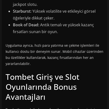
jackpot slotu.
Starburst:
Yüksek volatilite ve etkileyici görsel
öğeleriyle dikkat çeker.
Book of Dead:
Antik temalı ve yüksek kazanç
fırsatları sunan bir oyun.
Uygulama ayrıca, hızlı para yatırma ve çekme işlemleri ile
kullanıcı dostu bir deneyim sunar. Mobil cihazlar üzerinden
bu özellikler kullanılarak, kazanç fırsatlarından her an
yararlanılabilir.
Tombet Giriş ve Slot
Oyunlarında Bonus
Avantajları