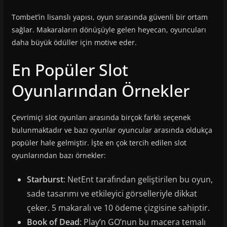
Tombet’in lisanslı yapısı, oyun sırasında güvenli bir ortam
sağlar. Makaraların dönüşüyle gelen heyecan, oyuncuları
daha büyük ödüller için motive eder.
En Popüler Slot
Oyunlarından Örnekler
Çevrimiçi slot oyunları arasında birçok farklı seçenek
bulunmaktadır ve bazı oyunlar oyuncular arasında oldukça
popüler hale gelmiştir. İşte en çok tercih edilen slot
oyunlarından bazı örnekler:
Starburst
: NetEnt tarafından geliştirilen bu oyun,
sade tasarımı ve etkileyici görselleriyle dikkat
çeker. 5 makaralı ve 10 ödeme çizgisine sahiptir.
Book of Dead
: Play’n GO’nun bu macera temalı