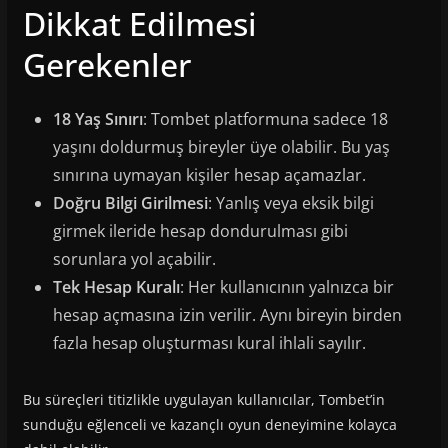
Dikkat Edilmesi
Gerekenler
18 Yaş Sınırı
: Tombet platformuna sadece 18
yaşını doldurmuş bireyler üye olabilir. Bu yaş
sınırına uymayan kişiler hesap açamazlar.
Doğru Bilgi Girilmesi
: Yanlış veya eksik bilgi
girmek ileride hesap dondurulması gibi
sorunlara yol açabilir.
Tek Hesap Kuralı
: Her kullanıcının yalnızca bir
hesap açmasına izin verilir. Aynı bireyin birden
fazla hesap oluşturması kural ihlali sayılır.
Bu süreçleri titizlikle uygulayan kullanıcılar, Tombet’in
sunduğu eğlenceli ve kazançlı oyun deneyimine kolayca