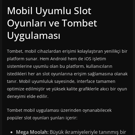
Mobil Uyumlu Slot
Oyunları ve Tombet
Uygulaması
Tombet, mobil cihazlardan erişimi kolaylaştıran yenilikçi bir
platform sunar. Hem Android hem de iOS işletim
sistemlerine uyumlu olan bu platform, kullanıcıların
istedikleri her an slot oyunlarına erişim sağlamasına olanak
tanır. Mobil uyumluluk sayesinde, interface tamamen
optimize edilmiştir ve yüksek kalite grafiklerle akıcı bir oyun
deneyimi elde edilir.
Tombet mobil uygulaması üzerinden oynanabilecek
popüler slot oyunları şunları içerir:
Mega Moolah:
Büyük ikramiyeleriyle tanınmış bir