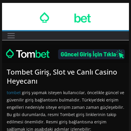
Skip
to
content
Tombet Giriş, Slot ve Canlı Casino
Heyecanı
tombet
giriş yapmak isteyen kullanıcılar, öncelikle güncel ve
güvenilir giriş bağlantısını bulmalıdır. Türkiye’deki erişim
engelleri nedeniyle siteye erişim zaman zaman güçleşebilir.
Bu gibi durumlarda, resmi Tombet giriş linklerinin takip
edilmesi önemlidir. Resmi giriş bağlantısına erişim
sağlamak için aşağıdaki adımlar izlenebilir: