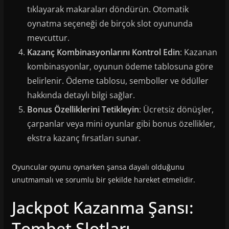
tıklayarak makaraları döndürün. Otomatik
oynatma seçeneği de birçok slot oyununda
mevcuttur.
Kazanç Kombinasyonlarını Kontrol Edin
: Kazanan
kombinasyonlar, oyunun ödeme tablosuna göre
belirlenir. Ödeme tablosu, semboller ve ödüller
hakkında detaylı bilgi sağlar.
Bonus Özelliklerini Tetikleyin
: Ücretsiz dönüşler,
çarpanlar veya mini oyunlar gibi bonus özellikler,
ekstra kazanç fırsatları sunar.
Oyuncular oyunu oynarken şansa dayalı olduğunu
unutmamalı ve sorumlu bir şekilde hareket etmelidir.
Jackpot Kazanma Şansı:
Tombet Slotları