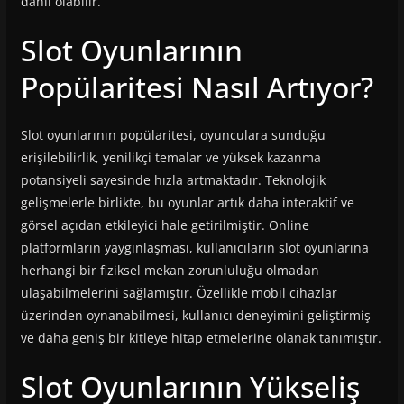
dahil olabilir.
Slot Oyunlarının
Popülaritesi Nasıl Artıyor?
Slot oyunlarının popülaritesi, oyunculara sunduğu
erişilebilirlik, yenilikçi temalar ve yüksek kazanma
potansiyeli sayesinde hızla artmaktadır. Teknolojik
gelişmelerle birlikte, bu oyunlar artık daha interaktif ve
görsel açıdan etkileyici hale getirilmiştir. Online
platformların yaygınlaşması, kullanıcıların slot oyunlarına
herhangi bir fiziksel mekan zorunluluğu olmadan
ulaşabilmelerini sağlamıştır. Özellikle mobil cihazlar
üzerinden oynanabilmesi, kullanıcı deneyimini geliştirmiş
ve daha geniş bir kitleye hitap etmelerine olanak tanımıştır.
Slot Oyunlarının Yükseliş