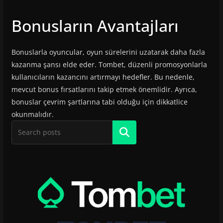
Bonusların Avantajları
Bonuslarla oyuncular, oyun sürelerini uzatarak daha fazla
kazanma şansı elde eder. Tombet, düzenli promosyonlarla
kullanıcıların kazancını artırmayı hedefler. Bu nedenle,
mevcut bonus fırsatlarını takip etmek önemlidir. Ayrıca,
bonuslar çevrim şartlarına tabi olduğu için dikkatlice
okunmalıdır.
Ara