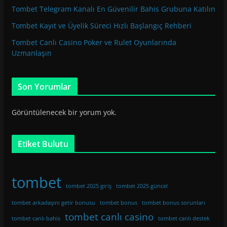
Tombet Telegram Kanalı En Güvenilir Bahis Grubuna Katılın
Tombet Kayıt ve Üyelik Süreci Hızlı Başlangıç Rehberi
Tombet Canlı Casino Poker ve Rulet Oyunlarında
Uzmanlaşın
Son Yorumlar
Görüntülenecek bir yorum yok.
Etiket Bulutu
tombet
tombet 2025 giriş
tombet 2025 güncel
tombet arkadaşını getir bonusu
tombet bonus
tombet bonus sorunları
tombet canlı casino
tombet canlı bahis
tombet canlı destek