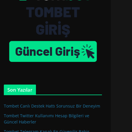
Son Yazılar
Tombet Canlı Destek Hattı Sorunsuz Bir Deneyim
Tombet Twitter Kullanımı Hesap Bilgileri ve
Güncel Haberler
Tombet Telegram Kanalı En Güvenilir Bahis